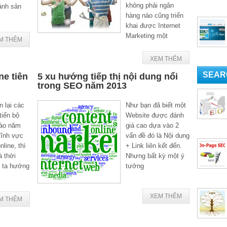
không phải ngân
ảnh sản
hàng nào cũng triển
khai được Internet
Marketing một
M THÊM
XEM THÊM
SEAR
ne tiên
5 xu hướng tiếp thị nội dung nổi
trong SEO năm 2013
n lại các
Như bạn đã biết một
tiến bộ
Website được đánh
vào năm
giá cao dựa vào 2
lĩnh vực
vấn đề đó là Nội dung
nline, thì
+ Link liên kết đến.
à thời
Nhưng bất kỳ một ý
 ta hướng
tưởng
XEM THÊM
M THÊM