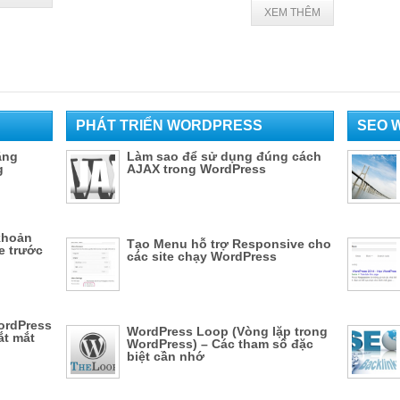
XEM THÊM
PHÁT TRIỂN WORDPRESS
SEO 
ằng
Làm sao để sử dụng đúng cách
g
AJAX trong WordPress
khoản
Tạo Menu hỗ trợ Responsive cho
e trước
các site chạy WordPress
WordPress
WordPress Loop (Vòng lặp trong
ắt mắt
WordPress) – Các tham số đặc
biệt cần nhớ