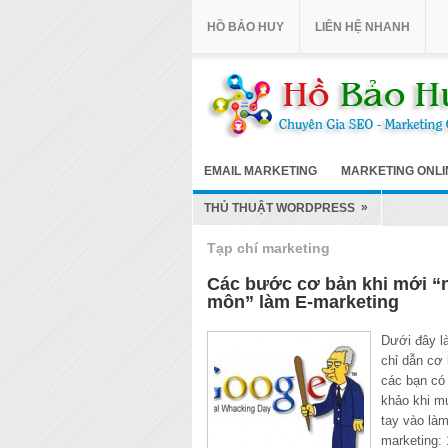
HỒ BẢO HUY
LIÊN HỆ NHANH
EMAIL MARKETING
MARKETING ONLI
»
THỦ THUẬT WORDPRESS
Tạp chí marketing
Các bước cơ bản khi mới “
môn” làm E-marketing
Dưới đây l
chỉ dẫn cơ
các bạn có
khảo khi m
tay vào làm
marketing: 