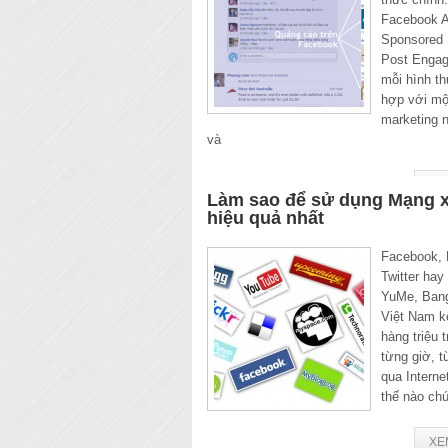
Facebook 
Sponsored 
Post Enga
mỗi hình t
hợp với mộ
marketing n
và
XE
Làm sao để sử dụng Mạng x
hiệu quả nhất
Facebook,
Twitter hay
YuMe, Bang
Việt Nam kế
hàng triệu 
từng giờ, t
qua Interne
thế nào chú
XE