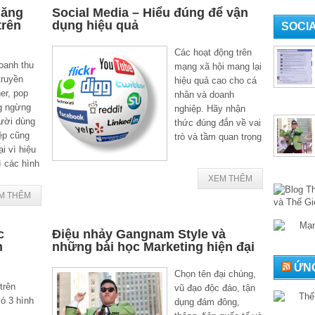
năng
Social Media – Hiểu đúng để vận
trên
dụng hiệu quả
SOCI
Các hoạt động trên
oanh thu
mạng xã hội mang lại
truyền
hiệu quả cao cho cá
er, pop
nhân và doanh
g ngừng
nghiệp. Hãy nhận
gười dùng
thức đúng đắn về vai
ệp cũng
trò và tầm quan trọng
ại vì hiệu
ì các hình
XEM THÊM
M THÊM
c
Điệu nhảy Gangnam Style và
n
những bài học Marketing hiện đại
ỨNG
Chọn tên đại chúng,
trên
vũ đạo độc đáo, tận
ó 3 hình
dụng đám đông,