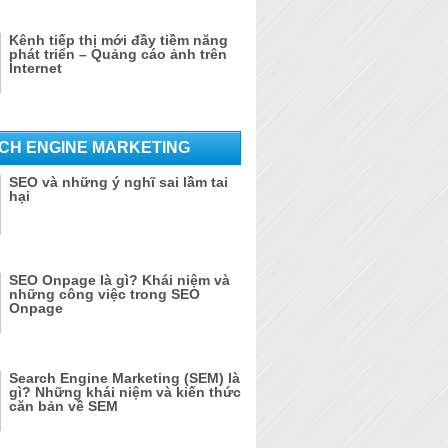
Kênh tiếp thị mới đầy tiềm năng
phát triển – Quảng cáo ảnh trên
Internet
CH ENGINE MARKETING
SEO và những ý nghĩ sai lầm tai
hại
SEO Onpage là gì? Khái niệm và
những công việc trong SEO
Onpage
Search Engine Marketing (SEM) là
gì? Những khái niệm và kiến thức
căn bản về SEM