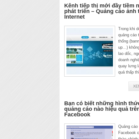
Kênh tiếp thị mới đầy tiềm 
phát triển – Quảng cáo ảnh 
Internet
Trong khi d
quảng cáo 
thống (bann
up…) khôn
lao dốc, n
doanh nghi
quay lưng l
quả thấp th
XE
Bạn có biết những hình thứ
quảng cáo nào hiệu quả trê
Facebook
Quảng cáo 
Facebook c
thức chính: