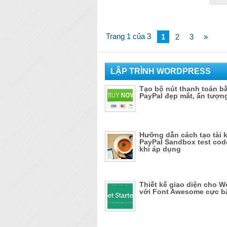
Trang 1 của 3
1
2
3
»
LẬP TRÌNH WORDPRESS
Tạo bộ nút thanh toán b
PayPal đẹp mắt, ấn tượn
Hưỡng dẫn cách tạo tài 
PayPal Sandbox test cod
khi áp dụng
Thiết kế giao diện cho 
với Font Awesome cực b