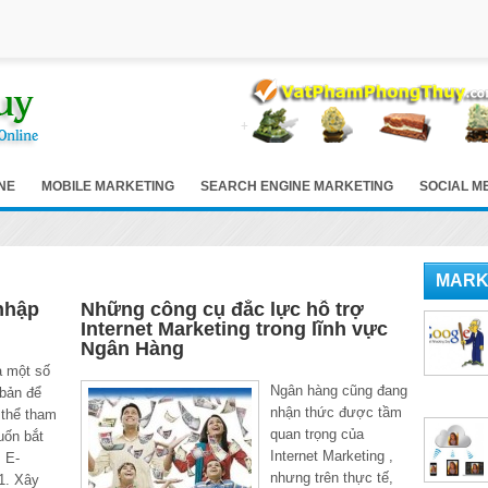
NE
MOBILE MARKETING
SEARCH ENGINE MARKETING
SOCIAL M
MARK
nhập
Những công cụ đắc lực hỗ trợ
Internet Marketing trong lĩnh vực
Ngân Hàng
à một số
Ngân hàng cũng đang
 bản để
nhận thức được tầm
 thể tham
quan trọng của
uốn bắt
Internet Marketing ,
 E-
nhưng trên thực tế,
1. Xây