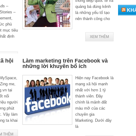
thông điệp quốc tế và
Ads –
quảng bá đúng kênh
KH
Stories –
là những yếu tố tạo
gement,
nên thành công cho
hức phù
t mục tiêu
hất định
XEM THÊM
M THÊM
ã hội
Làm marketing trên Facebook và
những lời khuyên bổ ích
 MySpace,
Hiện nay Facebook là
 Zing me,
mạng xã hội mạnh
.vn tại
nhất với hơn 1 tỷ
t nối
thành viên. Đây
triệu người
chính là mảnh đất
ừng phút
màu mỡ của các
t. Vậy làm
chuyên gia
ng ta khai
Marketing. Dưới đây
là
M THÊM