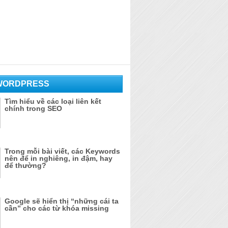
WORDPRESS
Tìm hiểu về các loại liên kết
chính trong SEO
Trong mỗi bài viết, các Keywords
nên để in nghiêng, in đậm, hay
để thường?
Google sẽ hiển thị “những cái ta
cần” cho các từ khóa missing