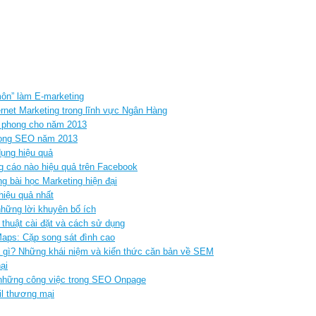
ôn” làm E-marketing
rnet Marketing trong lĩnh vực Ngân Hàng
n phong cho năm 2013
 trong SEO năm 2013
dụng hiệu quả
g cáo nào hiệu quả trên Facebook
 bài học Marketing hiện đại
hiệu quả nhất
hững lời khuyên bổ ích
 thuật cài đặt và cách sử dụng
aps: Cặp song sát đình cao
à gì? Những khái niệm và kiến thức căn bản về SEM
ại
những công việc trong SEO Onpage
il thương mại