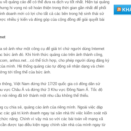
 về quảng cáo để có thể đưa ra dịch vụ tốt nhất. Hiện tại quảng
ưng hi vọng nó sẽ hoàn thiện trong thời gian gần nhất để phối
KH
h doanh mới có lợi cho tất cả các bên trong hệ sinh thái sử
ược nhiều ý kiến và đóng góp của cộng đồng để giải quyết bài
net
ia sẻ ảnh như một công cụ để giải trí chứ người dùng Internet
ác bức ảnh đó. Khi hình thức quảng cáo trên ảnh thành công,
com, anhso.net…có thể tích hợp, cho phép người dùng đăng ký
 của mình. Hệ thống quảng cáo tự động sẽ nhận dạng và chèn
ng tới tổng thể của bức ảnh.
n thông, Việt Nam đứng thứ 17/20 quốc gia có đông dân sử
8 khu vực Châu Á và đứng thứ 3 Khu vực Đông Nam Á. Tốc độ
h nói riêng đã trở thành một nhu cầu không thể thiếu.
g cụ chia sẻ, quảng cáo ảnh của riêng mình. Ngoài việc đáp
 các giá trị kinh doanh ngay tại sân nhà thì việc kiểm soát nội
 chức năng. Chính vì vậy mà so với các bài toán về mạng xã
 cần được tạo điều kiện ngay chính sân nhà của mình ngay từ