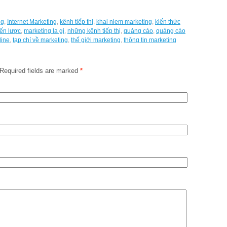
ng
,
Internet Marketing
,
kênh tiếp thị
,
khai niem marketing
,
kiến thức
iến lược
,
marketing la gi
,
những kênh tiếp thị
,
quảng cáo
,
quảng cáo
line
,
tạp chí về marketing
,
thế giới marketing
,
thông tin marketing
Required fields are marked
*