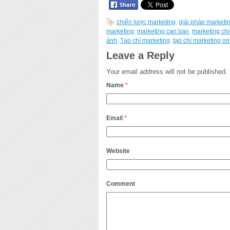
chiến lược marketing
,
giải pháp marketi
marketing
,
marketing can ban
,
marketing ch
ảnh
,
Tạp chí marketing
,
tạp chí marketing on
Leave a Reply
Your email address will not be published.
Name
*
Email
*
Website
Comment