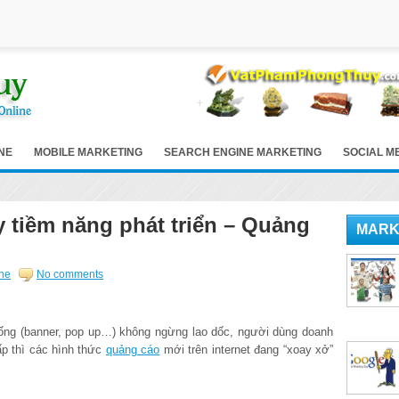
NE
MOBILE MARKETING
SEARCH ENGINE MARKETING
SOCIAL M
y tiềm năng phát triển – Quảng
MARK
ine
No comments
ống (banner, pop up…) không ngừng lao dốc, người dùng doanh
ấp thì các hình thức
quảng cáo
mới trên internet đang “xoay xở”