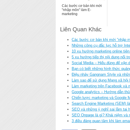
Các bước cơ bản khi mới
"nhập môn" làm E-
marketing
Liên Quan Khác
Các bước cơ bản khi mới “nhập m
Những công cụ đắc lực hỗ trợ Inte
10 xu hướng marketing online tiê
5 xu hướng tiếp thị nội dung nổi
Social Media – Hiểu đúng để vận 
Bạn có biết những hình thức quản
Điệu nhảy Gangnam Style và những
Làm sao để sử dụng Mạng xã hội 
Làm marketing trên Facebook và n
Google analytics – Hướng dẫn thủ
Chiến lược marketing và Google M
Search Engine Marketing (SEM) l
SEO và những ý nghĩ sai lầm tai h
SEO Onpage là gì? Khái niệm và 
3 điều đáng quan tâm khi làm ema