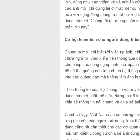
lớn, cũng như các thống kê và nghiên cứu
cáo ảnh mới chỉ dừng lại ở mức demo, nh
hợp với cộng đồng mang ra một hương kin
dụng internet. Chúng tôi rất mong nhận đ
toán lớn này”.
Cơ hội kiếm tiền cho người dùng Inter
Chúng ta mới chỉ biết tới việc up ảnh, ch
chưa nghĩ tới việc kiếm tiền thông qua c
cho phép các công cụ up ảnh như upanh.
để có thể quảng cáo trên chính hệ thống
vào các quảng cáo mà không làm ảnh hưở
Theo thống kê của Bộ Thông tin và truyề
dụng internet nhất thế giới, đứng thứ 
chia sẻ thông tin nói chung và chia sẻ ản
Chính vì vậy, Việt Nam cần có những côn
ứng nhu cầu của người sử dụng, khai thác
dung cũng rất cần thiết cho các cơ quan
hội, tìm kiếm…công cụ chia sẻ ảnh cũng
lúc này.