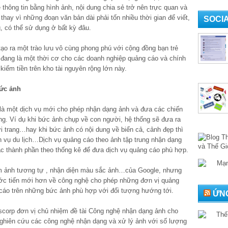
thông tin bằng hình ảnh, nội dung chia sẻ trở nên trực quan và
ay vì những đoạn văn bản dài phải tốn nhiều thời gian để viết,
SOCI
g, có thể sử dụng ở bất kỳ đâu.
tạo ra một trào lưu vô cùng phong phú với cộng đồng bạn trẻ
 đang là một thời cơ cho các doanh nghiệp quảng cáo và chính
iếm tiền trên kho tài nguyên rộng lớn này.
bức ảnh
à một dịch vụ mới cho phép nhận dạng ảnh và đưa các chiến
ng. Ví dụ khi bức ảnh chụp về con người, hệ thống sẽ đưa ra
 trang…hay khi bức ảnh có nội dung về biển cả, cảnh đẹp thì
ch vụ du lịch…Dịch vụ quảng cáo theo ảnh tập trung nhận dạng
ác thành phần theo thống kê để đưa dịch vụ quảng cáo phù hợp.
tìm ảnh tương tự , nhận diện màu sắc ảnh…của Google, nhưng
ước tiến mới hơn về công nghệ cho phép những đơn vị quảng
cáo trên những bức ảnh phù hợp với đối tượng hướng tới.
ỨNG
corp đơn vị chủ nhiệm đề tài Công nghệ nhận dạng ảnh cho
i nghiên cứu các công nghệ nhận dạng và xử lý ảnh với số lượng