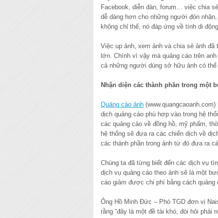
Facebook, diễn đàn, forum… việc chia sẻ 
dễ dàng hơn cho những người đón nhận, th
không chỉ thế, nó đáp ứng về tính di độn
Việc up ảnh, xem ảnh và chia sẻ ảnh đã 
lớn. Chính vì vậy mà quảng cáo trên anh
cả những người dùng sở hữu ảnh có thể k
Nhận diện các thành phần trong một 
Quảng cáo ảnh
(www.quangcaoanh.com) l
dịch quảng cáo phù hợp vào trong hệ thố
các quảng cáo về đồng hồ, mỹ phẩm, thời
hệ thống sẽ đưa ra các chiến dịch về dị
các thành phần trong ảnh từ đó đưa ra c
Chúng ta đã từng biết đến các dịch vụ 
dịch vụ quảng cáo theo ảnh sẽ là một b
cáo giảm được chi phí bằng cách quảng 
Ông Hồ Minh Đức – Phó TGD đơn vị Nais
rằng “đây là một đề tài khó, đòi hỏi phả