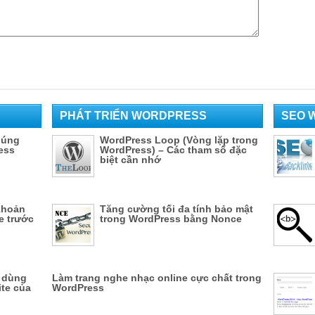
PHÁT TRIỂN WORDPRESS
SEO 
húng
WordPress Loop (Vòng lặp trong
ress
WordPress) – Các tham số đặc
biệt cần nhớ
khoản
Tăng cường tối đa tính bảo mật
e trước
trong WordPress bằng Nonce
i dùng
Làm trang nghe nhạc online cực chất trong
ite của
WordPress