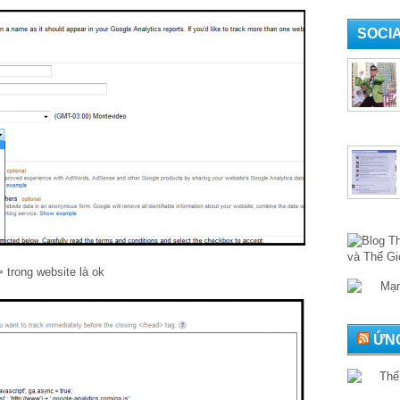
SOCI
 trong website là ok
ỨNG