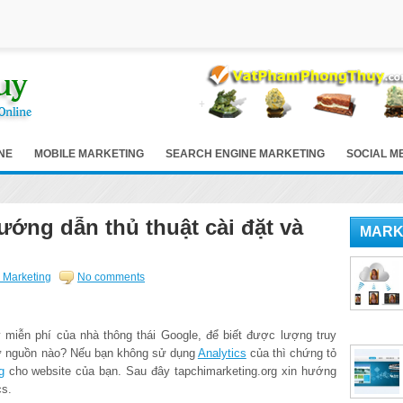
NE
MOBILE MARKETING
SEARCH ENGINE MARKETING
SOCIAL M
ướng dẫn thủ thuật cài đặt và
MARK
 Marketing
No comments
 miễn phí của nhà thông thái Google, để biết được lượng truy
từ nguồn nào? Nếu bạn không sử dụng
Analytics
của thì chứng tỏ
g
cho website của bạn. Sau đây tapchimarketing.org xin hướng
cs.