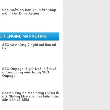
Các bước cơ bản khi mới “nhập
môn” làm E-marketing
CH ENGINE MARKETING
SEO và những ý nghĩ sai lầm tai
hại
SEO Onpage là gì? Khái niệm và
những công việc trong SEO
Onpage
Search Engine Marketing (SEM) là
gì? Những khái niệm và kiến thức
căn bản về SEM