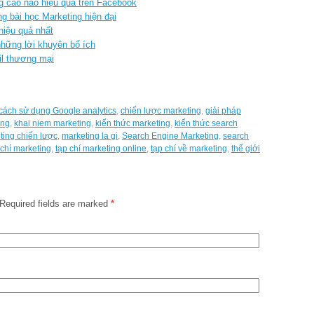
g cáo nào hiệu quả trên Facebook
 bài học Marketing hiện đại
hiệu quả nhất
hững lời khuyên bổ ích
il thương mại
cách sử dụng Google analytics
,
chiến lược marketing
,
giải pháp
ing
,
khai niem marketing
,
kiến thức marketing
,
kiến thức search
ting chiến lược
,
marketing la gi
,
Search Engine Marketing
,
search
chí marketing
,
tạp chí marketing online
,
tạp chí về marketing
,
thế giới
Required fields are marked
*