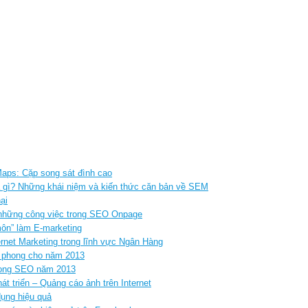
aps: Cặp song sát đình cao
à gì? Những khái niệm và kiến thức căn bản về SEM
ại
những công việc trong SEO Onpage
ôn” làm E-marketing
rnet Marketing trong lĩnh vực Ngân Hàng
n phong cho năm 2013
 trong SEO năm 2013
át triển – Quảng cáo ảnh trên Internet
dụng hiệu quả