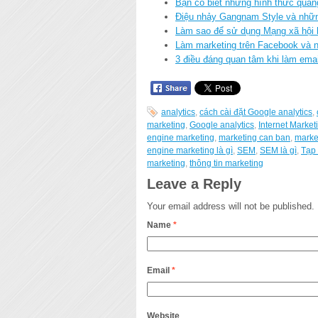
Bạn có biết những hình thức quản
Điệu nhảy Gangnam Style và những
Làm sao để sử dụng Mạng xã hội 
Làm marketing trên Facebook và n
3 điều đáng quan tâm khi làm ema
analytics
,
cách cài đặt Google analytics
,
marketing
,
Google analytics
,
Internet Market
engine marketing
,
marketing can ban
,
marke
engine marketing là gì
,
SEM
,
SEM là gì
,
Tạp 
marketing
,
thông tin marketing
Leave a Reply
Your email address will not be published.
Name
*
Email
*
Website