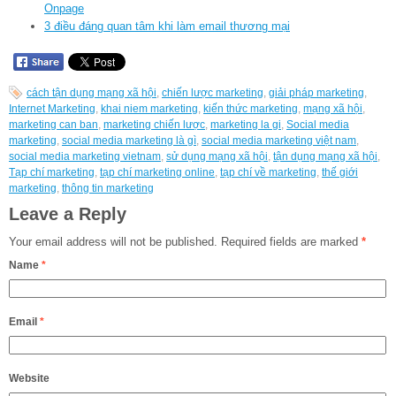
Onpage
3 điều đáng quan tâm khi làm email thương mại
cách tận dụng mạng xã hội
,
chiến lược marketing
,
giải pháp marketing
,
Internet Marketing
,
khai niem marketing
,
kiến thức marketing
,
mạng xã hội
,
marketing can ban
,
marketing chiến lược
,
marketing la gi
,
Social media
marketing
,
social media marketing là gì
,
social media marketing việt nam
,
social media marketing vietnam
,
sử dụng mạng xã hội
,
tận dụng mạng xã hội
,
Tạp chí marketing
,
tạp chí marketing online
,
tạp chí về marketing
,
thế giới
marketing
,
thông tin marketing
Leave a Reply
Your email address will not be published.
Required fields are marked
*
Name
*
Email
*
Website