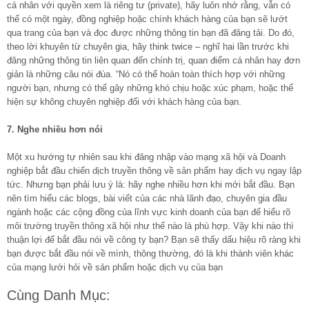
cá nhân với quyền xem là riêng tư (private), hãy luôn nhớ rằng, vẫn có
thể có một ngày, đồng nghiệp hoặc chính khách hàng của bạn sẽ lướt
qua trang của bạn và đọc được những thông tin bạn đã đăng tải. Do đó,
theo lời khuyên từ chuyên gia, hãy think twice – nghĩ hai lần trước khi
đăng những thông tin liên quan đến chính trị, quan điểm cá nhân hay đơn
giản là những câu nói đùa. “Nó có thể hoàn toàn thích hợp với những
người bạn, nhưng có thể gây những khó chịu hoặc xúc phạm, hoặc thể
hiện sự không chuyên nghiệp đối với khách hàng của bạn.
7. Nghe nhiều hơn nói
Một xu hướng tự nhiên sau khi đăng nhập vào mạng xã hội và Doanh
nghiệp bắt đầu chiến dịch truyền thông về sản phẩm hay dịch vụ ngay lập
tức. Nhưng bạn phải lưu ý là: hãy nghe nhiều hơn khi mới bắt đầu. Bạn
nên tìm hiểu các blogs, bài viết của các nhà lãnh đạo, chuyên gia đầu
ngành hoặc các cộng đồng của lĩnh vực kinh doanh của bạn để hiểu rõ
môi trường truyền thông xã hội như thế nào là phù hợp. Vậy khi nào thì
thuận lợi để bắt đầu nói về công ty bạn? Bạn sẽ thấy dấu hiệu rõ ràng khi
bạn được bắt đầu nói về mình, thông thường, đó là khi thành viên khác
của mạng lưới hỏi về sản phẩm hoặc dịch vụ của bạn
Cùng Danh Mục: