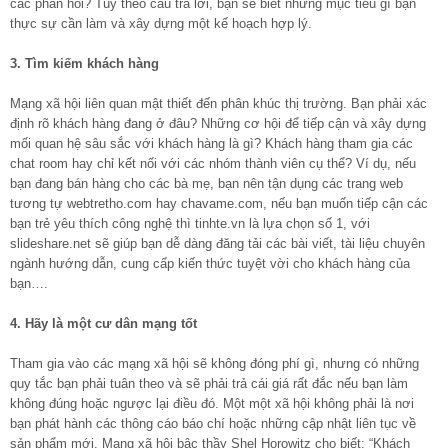
các phản hồi? Tùy theo câu trả lời, bạn sẽ biết những mục tiêu gì bạn
thực sự cần làm và xây dựng một kế hoạch hợp lý.
3. Tìm kiếm khách hàng
Mạng xã hội liên quan mật thiết đến phân khúc thị trường. Bạn phải xác
định rõ khách hàng đang ở đâu? Những cơ hội để tiếp cận và xây dựng
mối quan hệ sâu sắc với khách hàng là gì? Khách hàng tham gia các
chat room hay chỉ kết nối với các nhóm thành viên cụ thể? Ví dụ, nếu
bạn đang bán hàng cho các bà mẹ, bạn nên tận dụng các trang web
tương tự webtretho.com hay chavame.com, nếu bạn muốn tiếp cận các
bạn trẻ yêu thích công nghệ thì tinhte.vn là lựa chọn số 1, với
slideshare.net sẽ giúp bạn dễ dàng đăng tải các bài viết, tài liệu chuyên
ngành hướng dẫn, cung cấp kiến thức tuyệt vời cho khách hàng của
bạn….
4. Hãy là một cư dân mạng tốt
Tham gia vào các mạng xã hội sẽ không đóng phí gì, nhưng có những
quy tắc bạn phải tuân theo và sẽ phải trả cái giá rất đắc nếu bạn làm
không đúng hoặc ngược lại điều đó. Một một xã hội không phải là nơi
bạn phát hành các thông cáo báo chí hoặc những cập nhật liên tục về
sản phẩm mới. Mạng xã hội bậc thầy Shel Horowitz cho biết: “Khách