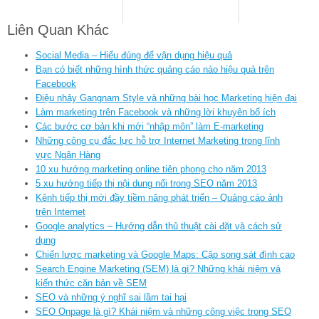
Liên Quan Khác
Social Media – Hiểu đúng để vận dụng hiệu quả
Bạn có biết những hình thức quảng cáo nào hiệu quả trên
Facebook
Điệu nhảy Gangnam Style và những bài học Marketing hiện đại
Làm marketing trên Facebook và những lời khuyên bổ ích
Các bước cơ bản khi mới “nhập môn” làm E-marketing
Những công cụ đắc lực hỗ trợ Internet Marketing trong lĩnh
vực Ngân Hàng
10 xu hướng marketing online tiên phong cho năm 2013
5 xu hướng tiếp thị nội dung nổi trong SEO năm 2013
Kênh tiếp thị mới đầy tiềm năng phát triển – Quảng cáo ảnh
trên Internet
Google analytics – Hướng dẫn thủ thuật cài đặt và cách sử
dụng
Chiến lược marketing và Google Maps: Cặp song sát đình cao
Search Engine Marketing (SEM) là gì? Những khái niệm và
kiến thức căn bản về SEM
SEO và những ý nghĩ sai lầm tai hại
SEO Onpage là gì? Khái niệm và những công việc trong SEO