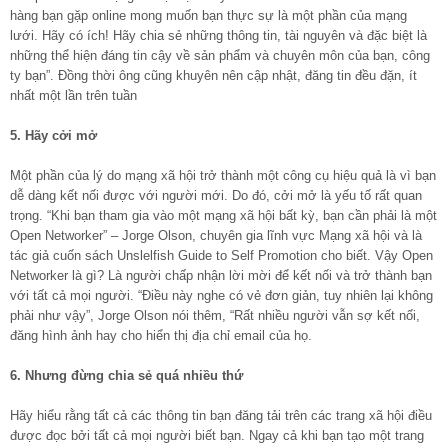
hàng bạn gặp online mong muốn bạn thực sự là một phần của mạng
lưới. Hãy có ích! Hãy chia sẻ những thông tin, tài nguyên và đặc biệt là
những thể hiện đáng tin cậy về sản phẩm và chuyên môn của bạn, công
ty bạn”. Đồng thời ông cũng khuyên nên cập nhật, đăng tin đều đặn, ít
nhất một lần trên tuần
5. Hãy cởi mở
Một phần của lý do mạng xã hội trở thành một công cụ hiệu quả là vì bạn
dễ dàng kết nối được với người mới. Do đó, cởi mở là yếu tố rất quan
trọng. “Khi bạn tham gia vào một mạng xã hội bất kỳ, bạn cần phải là một
Open Networker” – Jorge Olson, chuyên gia lĩnh vực Mạng xã hội và là
tác giả cuốn sách Unslelfish Guide to Self Promotion cho biết. Vậy Open
Networker là gì? Là người chấp nhận lời mời để kết nối và trở thành bạn
với tất cả mọi người. “Điều này nghe có vẻ đơn giản, tuy nhiên lại không
phải như vậy”, Jorge Olson nói thêm, “Rất nhiều người vẫn sợ kết nối,
đăng hình ảnh hay cho hiển thị địa chỉ email của họ.
6. Nhưng đừng chia sẻ quá nhiều thứ
Hãy hiểu rằng tất cả các thông tin bạn đăng tải trên các trang xã hội điều
được đọc bởi tất cả mọi người biết bạn. Ngay cả khi bạn tạo một trang