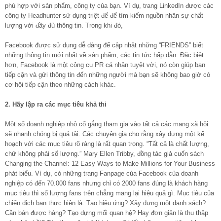
phù hợp với sản phẩm, công ty của bạn. Ví dụ, trang LinkedIn được các
công ty Headhunter sử dụng triệt để để tìm kiếm nguồn nhân sự chất
lượng với đầy đủ thông tin. Trong khi đó,
Facebook được sử dụng dễ dàng để cập nhật những “FRIENDS” biết
những thông tin mới nhất về sản phẩm, các tin tức hấp dẫn. Đặc biệt
hơn, Facebook là một công cụ PR cá nhân tuyệt vời, nó còn giúp bạn
tiếp cận và gửi thông tin đến những người mà bạn sẽ không bao giờ có
cơ hội tiếp cận theo những cách khác.
2. Hãy lập ra các mục tiêu khả thi
Một số doanh nghiệp nhỏ cố gắng tham gia vào tất cả các mạng xã hội
sẽ nhanh chóng bị quá tải. Các chuyên gia cho rằng xây dựng một kế
hoạch với các mục tiêu rõ ràng là rất quan trọng. “Tất cả là chất lượng,
chứ không phải số lượng.” Mary Ellen Tribby, đồng tác giả cuốn sách
Changing the Channel: 12 Easy Ways to Make Millions for Your Business
phát biểu. Ví dụ, có những trang Fanpage của Facebook của doanh
nghiệp có đến 70.000 fans nhưng chỉ có 2000 fans đúng là khách hàng
mục tiêu thì số lượng fans trên chẳng mang lại hiệu quả gì. Mục tiêu của
chiến dịch bạn thực hiện là: Tạo hiệu ứng? Xây dựng một danh sách?
Cần bán được hàng? Tạo dựng mối quan hệ? Hay đơn giản là thu thập