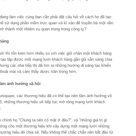
đang làm việc cùng bạn cần phải đặt câu hỏi về cách họ đã tạo
thể sử dụng phần mềm trực quan và kĩ xảo để truyền bá một nền
trở thành một nhiệm vụ quan trọng trong công ty?
 hàng
ới thì tốn kém hơn nhiều so với việc giữ chân một khách hàng
 tạo lập được một mạng lưới khách hàng gần gũi sẵn sàng chia
hưng các nhà tiếp thị đã tìm ra những hướng đi sáng tạo khiến
hoải mái và cảm thấy được trân trọng hơn.
 tầm ảnh hưởng xã hội
ursquare, các thương hiệu đã có thể tạo nên tầm ảnh hưởng vô
, những thương hiệu sẽ tiếp tục mở rộng mạng lưới khách
.
 chính họ “Chúng ta nên có mặt ở đâu?”, và “những giá trị gì
 tưởng cho một thương hiệu khi xây dựng một mạng lưới những
hương hiệu đó chia sẻ. Nếu không thể chắc chắn nên bắt đâu từ