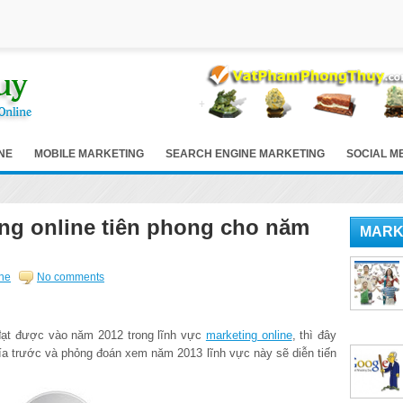
NE
MOBILE MARKETING
SEARCH ENGINE MARKETING
SOCIAL M
ng online tiên phong cho năm
MARK
ine
No comments
ộ đạt được vào năm 2012 trong lĩnh vực
marketing online
, thì đây
ía trước và phỏng đoán xem năm 2013 lĩnh vực này sẽ diễn tiến