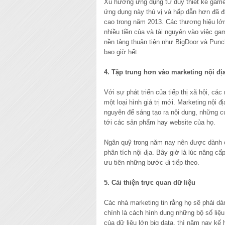
Xu hướng ứng dụng tư duy thiết kế gam
ứng dụng này thú vị và hấp dẫn hơn đã đ
cao trong năm 2013. Các thương hiệu lớ
nhiều tiền của và tài nguyên vào việc g
nền tảng thuận tiện như BigDoor và Punc
bao giờ hết.
4. Tập trung hơn vào marketing nội đị
Với sự phát triển của tiếp thị xã hội, cá
một loại hình giá trị mới. Marketing nội 
nguyên để sáng tạo ra nội dung, những cu
tới các sản phẩm hay website của họ.
Ngân quỹ trong năm nay nên được dành cho
phân tích nội địa. Bây giờ là lúc nâng c
ưu tiên những bước đi tiếp theo.
5. Cải thiện trực quan dữ liệu
Các nhà marketing tin rằng họ sẽ phải d
chính là cách hình dung những bộ số liệ
của dữ liệu lớn big data, thì năm nay kế