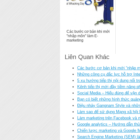
Các bước cơ bản khi mới
"nhập môn" làm E-
marketing
Liên Quan Khác
Các bước cơ bản khi mới “nhập m
Những công cụ đắc lực hỗ trợ Inte
5 xu hướng tiếp thị nội dung nổi
Kênh tiếp thị mới đầy tiềm năng ph
Social Media – Hiểu đúng để vận 
Bạn có biết những hình thức quản
Điệu nhảy Gangnam Style và những
Làm sao để sử dụng Mạng xã hội 
Làm marketing trên Facebook và n
Google analytics – Hướng dẫn thủ
Chiến lược marketing và Google M
Search Engine Marketing (SEM) l