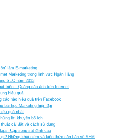
ôn” làm E-marketing
rnet Marketing trong lĩnh vực Ngân Hàng
 trong SEO năm 2013
át triển – Quảng cáo ảnh trên Internet
dụng hiệu quả
g cáo nào hiệu quả trên Facebook
 bài học Marketing hiện đại
hiệu quả nhất
hững lời khuyên bổ ích
 thuật cài đặt và cách sử dụng
aps: Cặp song sát đình cao
à gì? Những khái niệm và kiến thức căn bản về SEM