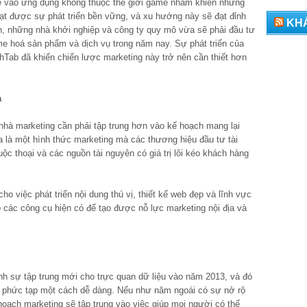
e vào ứng dụng không thuộc thế giới game nhằm khiến những
ạt được sự phát triển bền vững, và xu hướng này sẽ đạt đỉnh
KH
n, những nhà khởi nghiệp và công ty quy mô vừa sẽ phải đầu tư
ame hoá sản phẩm và dịch vụ trong năm nay. Sự phát triển của
hTab đã khiến chiến lược marketing này trở nên cần thiết hơn
a
c nhà marketing cần phải tập trung hơn vào kế hoạch mang lại
địa là một hình thức marketing mà các thương hiệu đầu tư tài
ộc thoại và các nguồn tài nguyên có giá trị lôi kéo khách hàng
 việc phát triển nội dung thú vị, thiết kế web đẹp và lĩnh vực
ấp các công cụ hiện có để tạo được nỗ lực marketing nội địa và
ành sự tập trung mới cho trực quan dữ liệu vào năm 2013, và đó
u phức tạp một cách dễ dàng. Nếu như năm ngoái có sự nở rộ
 hoạch marketing sẽ tập trung vào việc giúp mọi người có thể