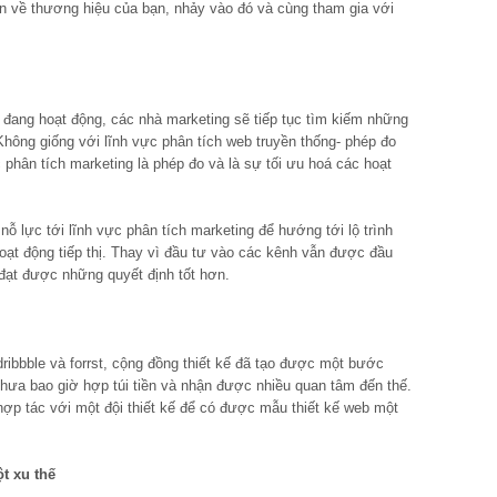
n về thương hiệu của bạn, nhảy vào đó và cùng tham gia với
ị đang hoạt động, các nhà marketing sẽ tiếp tục tìm kiếm những
hông giống với lĩnh vực phân tích web truyền thống- phép đo
c phân tích marketing là phép đo và là sự tối ưu hoá các hoạt
 lực tới lĩnh vực phân tích marketing để hướng tới lộ trình
ạt động tiếp thị. Thay vì đầu tư vào các kênh vẫn được đầu
đạt được những quyết định tốt hơn.
ribbble và forrst, cộng đồng thiết kế đã tạo được một bước
chưa bao giờ hợp túi tiền và nhận được nhiều quan tâm đến thế.
hợp tác với một đội thiết kế để có được mẫu thiết kế web một
t xu thế