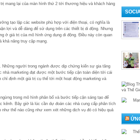
 trị mang lại của màn hình thứ 2 tới thương hiệu và khách hàng
SOCI
ởng tạo lập các website phù hợp với điện thoại, có nghĩa là
n lợi và dễ dàng để sử dụng trên các thiết bị di động. Nhưng
ng ở giá trị của mô hình ứng dụng di động. Điều này còn quan
và khả năng truy cập mạng.
h. Những người trong ngành được dịp chứng kiến sự gia tăng
ác nhà marketing đạt được một bước tiếp cận toàn diện tới cái
nh chỉ định một giá trị cụ thể tới một hoạt động marketing và
 ngừng trong mô hình phân bổ và bước tiếp cận sáng tạo để
 kênh. Bây giờ là lúc cần dự đoán các nhà cung cấp phân tích
 họ như thế nào cũng như xem xét những dịch vụ đó có hiệu quả
ỨNG