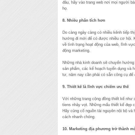
đâu, hãy vào trang web nơi mọi người bà
họ.
8. Nhiều phân tích hơn
Do càng ngày càng có nhiều kênh tiếp th
hướng đi mới để có được nhiều cơ hội. K
về tình trạng hoạt động của web, lĩnh vự
động marketing.
Những nhà kinh doanh sẽ chuyển hướng nỗ
sản phẩm, các kế hoạch tuyển dụng và ho
tư, năm nay cần phải có sẵn công cụ để 
9. Thiết kế là lĩnh vực chiếm ưu thế
Với những trang cộng đồng thiết kế như d
tiens nhảy vọt. Những mấu thiết kế đẹp 
Hãy củng cố nguồn tài nguyên nội bộ và 
cách nhanh chóng.
10. Marketing địa phương trở thành mộ