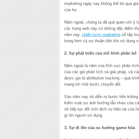
marketing ngày nay không thể bỏ qua giá
của họ.
Năm ngoái, chúng ta đã quá quen với ý tư
các trang web này có những đặc điểm thuậ
năm nay,
chiến lược marketing
sẽ tập tru
trọng hơn cả sự thuận tiện khi sử dụng 
2. Sự phát triển của mô hình phân bổ
Năm ngoái là năm của lĩnh vực phân tíc
của các gói phân tích và giải pháp, và c
được gọi là attribution tracking – quá trì
mang tới một bước chuyển đổi.
Vào năm nay sẽ diễn ra bước tiến không
kiểm soát sự ảnh hưởng lẫn nhau của các
sẽ tiếp tục đổi mới dịch vụ hiện tại của
gì tới người sử dụng.
3. Sự đi lên của xu hướng game hóa