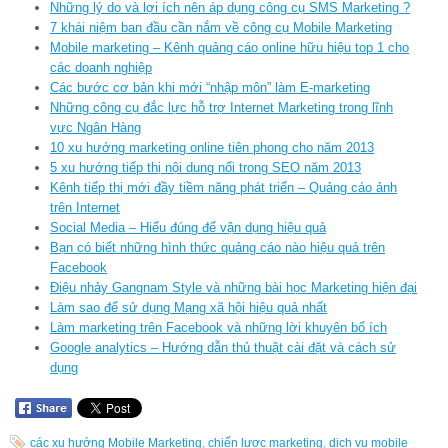
Những lý do và lợi ích nên áp dụng công cụ SMS Marketing ?
7 khái niệm ban đầu cần nắm về công cụ Mobile Marketing
Mobile marketing – Kênh quảng cáo online hữu hiệu top 1 cho
các doanh nghiệp
Các bước cơ bản khi mới “nhập môn” làm E-marketing
Những công cụ đắc lực hỗ trợ Internet Marketing trong lĩnh
vực Ngân Hàng
10 xu hướng marketing online tiên phong cho năm 2013
5 xu hướng tiếp thị nội dung nổi trong SEO năm 2013
Kênh tiếp thị mới đầy tiềm năng phát triển – Quảng cáo ảnh
trên Internet
Social Media – Hiểu đúng để vận dụng hiệu quả
Bạn có biết những hình thức quảng cáo nào hiệu quả trên
Facebook
Điệu nhảy Gangnam Style và những bài học Marketing hiện đại
Làm sao để sử dụng Mạng xã hội hiệu quả nhất
Làm marketing trên Facebook và những lời khuyên bổ ích
Google analytics – Hướng dẫn thủ thuật cài đặt và cách sử
dụng
các xu hướng Mobile Marketing
,
chiến lược marketing
,
dịch vụ mobile