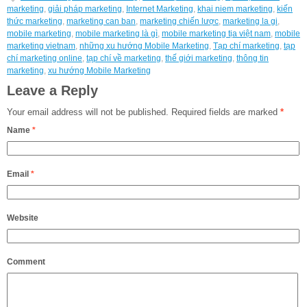
marketing
,
giải pháp marketing
,
Internet Marketing
,
khai niem marketing
,
kiến
thức marketing
,
marketing can ban
,
marketing chiến lược
,
marketing la gi
,
mobile marketing
,
mobile marketing là gì
,
mobile marketing tịa việt nam
,
mobile
marketing vietnam
,
những xu hướng Mobile Marketing
,
Tạp chí marketing
,
tạp
chí marketing online
,
tạp chí về marketing
,
thế giới marketing
,
thông tin
marketing
,
xu hướng Mobile Marketing
Leave a Reply
Your email address will not be published.
Required fields are marked
*
Name
*
Email
*
Website
Comment