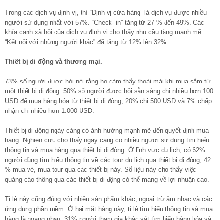
Trong các dịch vụ định vị, thì “Định vị cửa hàng” là dịch vụ được nhiều
người sử dụng nhất với 57%. “Check- in” tăng từ 27 % đến 49%. Các
khía cạnh xã hội của dịch vụ định vị cho thấy nhu cầu tăng mạnh mẽ.
“Kết nối với những người khác” đã tăng từ 12% lên 32%.
Thiết bị di động và thương mại.
73% số người được hỏi nói rằng họ cảm thấy thoải mái khi mua sắm từ
một thiết bị di động. 50% số người được hỏi sẵn sàng chi nhiều hơn 100
USD để mua hàng hóa từ thiết bị di động, 20% chi 500 USD và 7% chấp
nhận chi nhiều hơn 1.000 USD.
Thiết bị di động ngày càng có ảnh hưởng mạnh mẽ đến quyết định mua
hàng. Nghiên cứu cho thấy ngày càng có nhiều người sử dụng tìm hiểu
thông tin và mua hàng qua thiết bị di động. Ở lĩnh vực du lịch, có 62%
người dùng tìm hiểu thông tin về các tour du lich qua thiết bị di động, 42
% mua vé, mua tour qua các thiết bị này. Số liệu này cho thấy việc
quảng cáo thông qua các thiết bị di động có thể mang về lợi nhuận cao.
Tỉ lệ này cũng đúng với nhiều sản phẩm khác, ngoại trừ âm nhạc và các
ứng dụng phần mềm. Ở hai mặt hàng này, tỉ lệ tìm hiểu thông tin và mua
hàng là ngang nhau. 31% người tham gia khảo sát tìm hiểu hàng hóa và