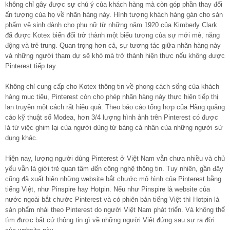
không chỉ gây được sự chú ý của khách hàng mà còn góp phần thay đổi
ấn tượng của họ về nhãn hàng này. Hình tượng khách hàng gán cho sản
phẩm vệ sinh dành cho phụ nữ từ những năm 1920 của Kimberly Clark
đã được Kotex biến đổi trở thành một biểu tượng của sự mới mẻ, năng
động và trẻ trung. Quan trọng hơn cả, sự tương tác giữa nhãn hàng này
và những người tham dự sẽ khó mà trở thành hiện thực nếu không được
Pinterest tiếp tay.
Không chỉ cung cấp cho Kotex thông tin về phong cách sống của khách
hàng mục tiêu, Pinterest còn cho phép nhãn hàng này thực hiện tiếp thị
lan truyền một cách rất hiệu quả. Theo báo cáo tổng hợp của Hãng quảng
cáo kỹ thuật số Modea, hơn 3/4 lượng hình ảnh trên Pinterest có được
là từ việc ghim lại của người dùng từ bảng cá nhân của những người sử
dụng khác.
Hiện nay, lượng người dùng Pinterest ở Việt Nam vẫn chưa nhiều và chủ
yếu vẫn là giới trẻ quan tâm đến công nghệ thông tin. Tuy nhiên, gần đây
cũng đã xuất hiện những website bắt chước mô hình của Pinterest bằng
tiếng Việt, như Pinspire hay Hotpin. Nếu như Pinspire là website của
nước ngoài bắt chước Pinterest và có phiên bản tiếng Việt thì Hotpin là
sản phẩm nhái theo Pinterest do người Việt Nam phát triển. Và không thể
tìm được bất cứ thông tin gì về những người Việt đứng sau sự ra đời