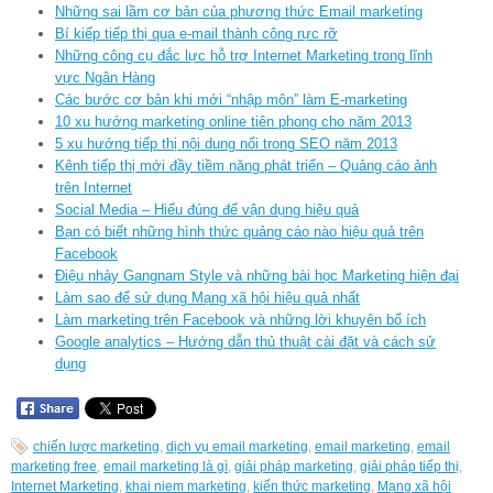
Những sai lầm cơ bản của phương thức Email marketing
Bí kiếp tiếp thị qua e-mail thành công rực rỡ
Những công cụ đắc lực hỗ trợ Internet Marketing trong lĩnh
vực Ngân Hàng
Các bước cơ bản khi mới “nhập môn” làm E-marketing
10 xu hướng marketing online tiên phong cho năm 2013
5 xu hướng tiếp thị nội dung nổi trong SEO năm 2013
Kênh tiếp thị mới đầy tiềm năng phát triển – Quảng cáo ảnh
trên Internet
Social Media – Hiểu đúng để vận dụng hiệu quả
Bạn có biết những hình thức quảng cáo nào hiệu quả trên
Facebook
Điệu nhảy Gangnam Style và những bài học Marketing hiện đại
Làm sao để sử dụng Mạng xã hội hiệu quả nhất
Làm marketing trên Facebook và những lời khuyên bổ ích
Google analytics – Hướng dẫn thủ thuật cài đặt và cách sử
dụng
chiến lược marketing
,
dịch vụ email marketing
,
email marketing
,
email
marketing free
,
email marketing là gì
,
giải pháp marketing
,
giải pháp tiếp thị
,
Internet Marketing
,
khai niem marketing
,
kiến thức marketing
,
Mạng xã hội