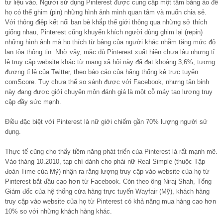
tư liệu vào. Người sử dụng Pinterest được cung cấp một tấm bảng ảo để
họ có thể ghim (pin) những hình ảnh mình quan tâm và muốn chia sẻ.
Với thông điệp kết nối bạn bè khắp thế giới thông qua những sở thích
giống nhau, Pinterest cũng khuyến khích người dùng ghim lại (repin)
những hình ảnh mà họ thích từ bảng của người khác nhằm tăng mức độ
lan tỏa thông tin. Nhờ vậy, mặc dù Pinterest xuất hiện chưa lâu nhưng tỉ
lệ truy cập website khác từ mạng xã hội này đã đạt khoảng 3,6%, tương
đương tỉ lệ của Twitter, theo báo cáo của hãng thống kê trực tuyến
comScore. Tuy chưa thể so sánh được với Facebook, nhưng tân binh
này đang được giới chuyên môn đánh giá là một cỗ máy tạo lượng truy
cập đầy sức mạnh.
Điều đặc biệt với Pinterest là nữ giới chiếm gần 70% lượng người sử
dụng.
Thực tế cũng cho thấy tiềm năng phát triển của Pinterest là rất mạnh mẽ.
Vào tháng 10.2010, tạp chí dành cho phái nữ Real Simple (thuộc Tập
đoàn Time của Mỹ) nhận ra rằng lượng truy cập vào website của họ từ
Pinterest bắt đầu cao hơn từ Facebook. Còn theo ông Niraj Shah, Tổng
Giám đốc của hệ thống cửa hàng trực tuyến Wayfair (Mỹ), khách hàng
truy cập vào website của họ từ Pinterest có khả năng mua hàng cao hơn
10% so với những khách hàng khác.