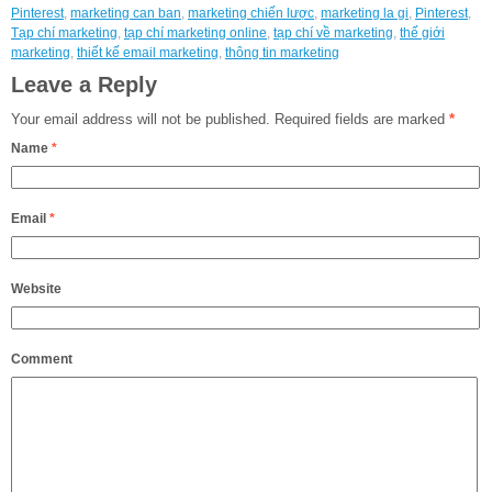
Pinterest
,
marketing can ban
,
marketing chiến lược
,
marketing la gi
,
Pinterest
,
Tạp chí marketing
,
tạp chí marketing online
,
tạp chí về marketing
,
thế giới
marketing
,
thiết kế email marketing
,
thông tin marketing
Leave a Reply
Your email address will not be published.
Required fields are marked
*
Name
*
Email
*
Website
Comment